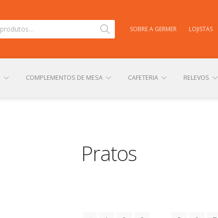
Pesquisar
SOBRE A GERMER
LOJISTAS
S
COMPLEMENTOS DE MESA
CAFETERIA
RELEVOS
TAS
CARRINHO
CENTRAL DE AJUDA
COMPRA E ENVIO
Pratos
NHA CONTA
PERSONALIZAÇÃO DE PRODUTOS
POLÍTICA DE