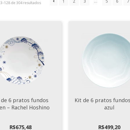
1
2
3
…
5
6
7
13–128 de 304 resultados
t de 6 pratos fundos
Kit de 6 pratos fundos
en – Rachel Hoshino
azul
R$
675,48
R$
499,20