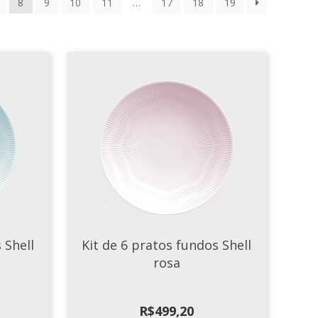
8
9
10
11
…
17
18
19
 Shell
Kit de 6 pratos fundos Shell
rosa
R$
499,20