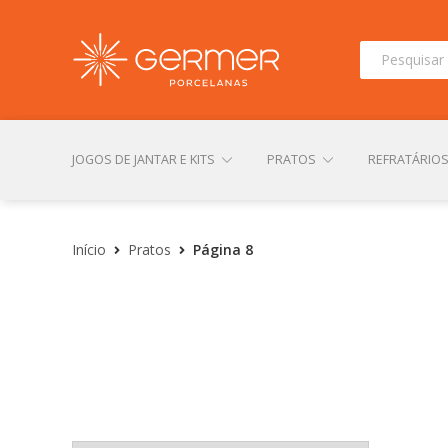
Pesquisar
por:
JOGOS DE JANTAR E KITS
PRATOS
REFRATÁRIO
INÍCIO
ÁREA DO LOJISTA
ARQUIVOS PARA LOJIS
Início
Pratos
Página 8
CONTATO
FINALIZAR COMPRA
LOJA
MI
TERMOS DE USO
TROCAS E DEVOLUÇÕES