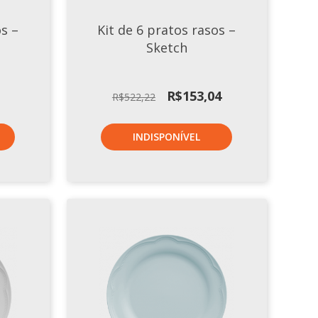
os –
Kit de 6 pratos rasos –
Sketch
O
O
R$
153,04
R$
522,22
preço
preço
original
atual
INDISPONÍVEL
era:
é:
R$522,22.
R$153,04.