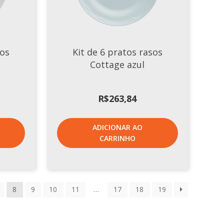
sos
Kit de 6 pratos rasos
Cottage azul
R$
263,84
ADICIONAR AO
CARRINHO
8
9
10
11
…
17
18
19