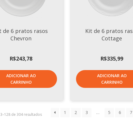
t de 6 pratos rasos
Kit de 6 pratos ra
Chevron
Cottage
R$
243,78
R$
335,99
ADICIONAR AO
ADICIONAR AO
CARRINHO
CARRINHO
1
2
3
…
5
6
7
13–128 de 304 resultados