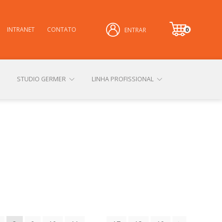
INTRANET
CONTATO
0
ENTRAR
it
e
m
STUDIO GERMER
LINHA PROFISSIONAL
CONHEÇA NOSSAS LOJAS FÍSICAS
 PRIVACIDADE
SOBRE A GERMER