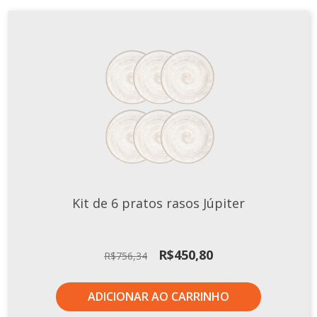
Kit de 6 pratos rasos Júpiter
O
O
R$
450,80
R$
756,34
preço
preço
original
atual
ADICIONAR AO CARRINHO
era:
é:
R$756,34.
R$450,80.