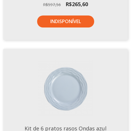
O
O
R$
265,60
R$
597,56
preço
preço
original
atual
INDISPONÍVEL
era:
é:
R$597,56.
R$265,60.
Kit de 6 pratos rasos Ondas azul