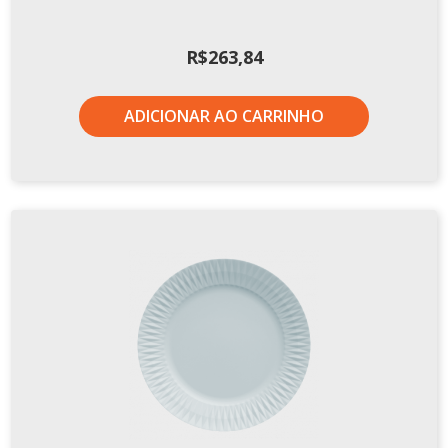
Xícaras E Pires
Cafeteria Pro
R$
263,84
RELEVOS
ADICIONAR AO CARRINHO
Chevron
Cottage
Diamante
Edros
Laguna
Orgânico
Pingada
Plissan
Shell
Sinuosa
Tangram