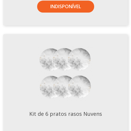
original
atual
INDISPONÍVEL
era:
é:
R$756,34.
R$450,80.
Kit de 6 pratos rasos Nuvens