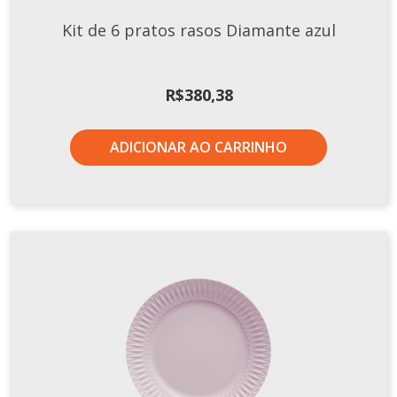
Tassel
Kit de 6 pratos rasos Diamante azul
STUDIO GERMER
Conceito
R$
380,38
Origem
LINHA PROFISSIONAL
ADICIONAR AO CARRINHO
Buffet Pro
Cubas
Finger Food
Pratos
Quilo Certo
Cafeteria
Cafeteria Pro
Complementos
Xícaras E Canecas