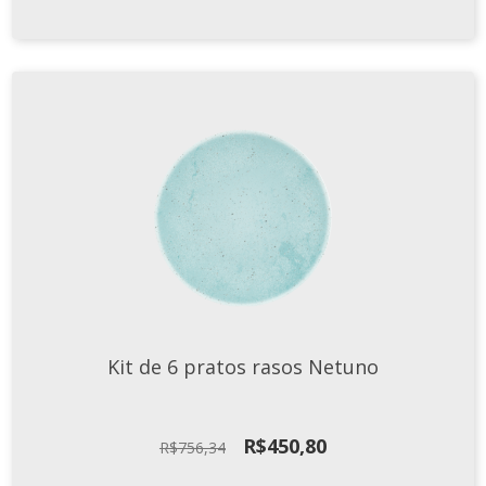
Kit de 6 pratos rasos Netuno
O
O
R$
450,80
R$
756,34
preço
preço