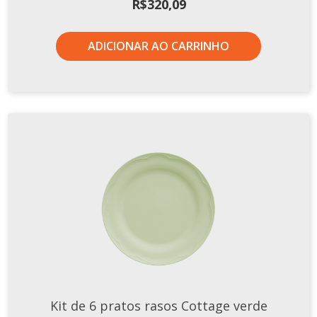
R$
320,09
TERMOS DE USO
Complementos
Copos
ADICIONAR AO CARRINHO
TROCAS E DEVOLUÇÕES
Galheteiro
Growler
Petisqueira
Prato Pizza
Sopeiras
Tigelas
Travessas
CAFETERIA
Canecas
Complementos
Decorados
Kit de 6 pratos rasos Cottage verde
Profissionais