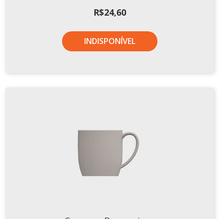
Xícaras E Pires
R$
24,60
Cafeteria Pro
INDISPONÍVEL
RELEVOS
Chevron
Cottage
Diamante
Edros
Laguna
Orgânico
Pingada
Plissan
Shell
Sinuosa
Tangram