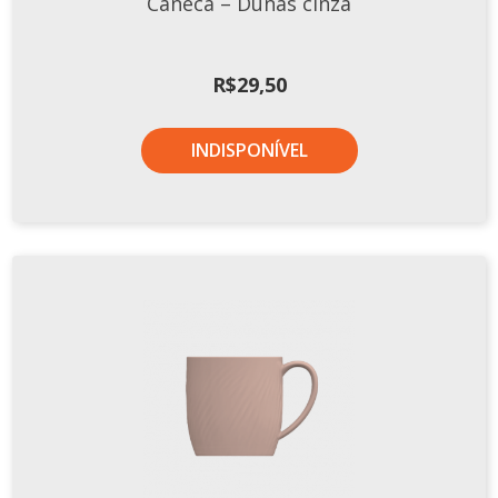
Caneca – Dunas cinza
Tassel
STUDIO GERMER
R$
29,50
Conceito
Origem
INDISPONÍVEL
LINHA PROFISSIONAL
Buffet Pro
Cubas
Finger Food
Pratos
Quilo Certo
Cafeteria
Cafeteria Pro
Complementos
Xícaras E Canecas