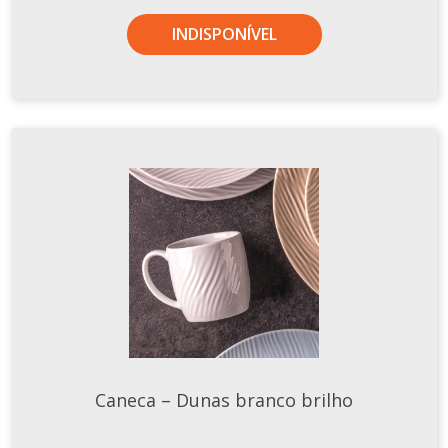
TERMOS DE USO
Complementos
INDISPONÍVEL
Copos
TROCAS E DEVOLUÇÕES
Galheteiro
Growler
Petisqueira
Prato Pizza
Sopeiras
Tigelas
Travessas
CAFETERIA
Canecas
Complementos
Caneca – Dunas branco brilho
Decorados
Profissionais