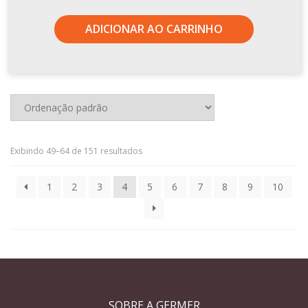
ADICIONAR AO CARRINHO
Exibindo 49–64 de 151 resultados
1
2
3
4
5
6
7
8
9
10
SOBRE A GERMER