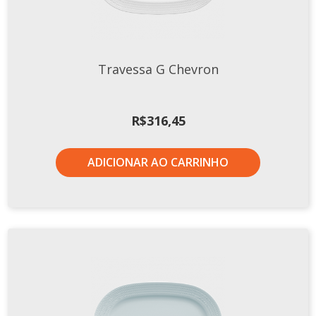
Xícaras E Pires
Cafeteria Pro
RELEVOS
Travessa G Chevron
Chevron
Cottage
R$
316,45
Diamante
Edros
ADICIONAR AO CARRINHO
Laguna
Orgânico
Pingada
Plissan
Shell
Sinuosa
Tangram