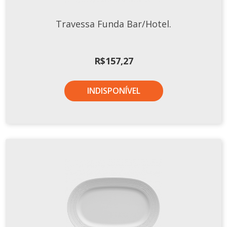
TERMOS DE USO
Complementos
Travessa Funda Bar/Hotel.
Copos
TROCAS E DEVOLUÇÕES
Galheteiro
R$
157,27
Growler
Petisqueira
INDISPONÍVEL
Prato Pizza
Sopeiras
Tigelas
Travessas
CAFETERIA
Canecas
Complementos
Decorados
Profissionais