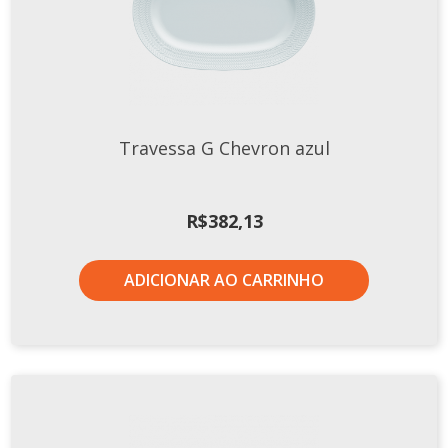
Tassel
STUDIO GERMER
Conceito
Origem
Travessa G Chevron azul
LINHA PROFISSIONAL
Buffet Pro
R$
382,13
Cubas
Finger Food
ADICIONAR AO CARRINHO
Pratos
Quilo Certo
Cafeteria
Cafeteria Pro
Complementos
Xícaras E Canecas