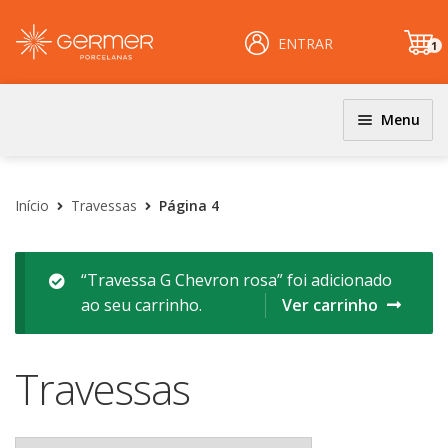
ENTRAR
1
it
e
m
Menu
JOGOS DE JANTAR E KITS
INÍCIO
Coloridos
Início
Travessas
Página 4
ÁREA DO LOJISTA
Decorados
Filetados
ARQUIVOS PARA LOJISTAS
“Travessa G Chevron rosa” foi adicionado
ao seu carrinho.
Ver carrinho
PRATOS
CARRINHO
Clássicos
CENTRAL DE AJUDA
Travessas
Coloridos
Decorados
PERGUNTAS FREQUENTES
Esmalte Reagentes