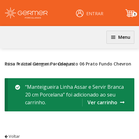
ENTRAR
1
it
e
m
Menu
JOGOS DE JANTAR E KITS
INÍCIO
Coloridos
Início
Conjunto 06 Prato Fundo Chevron Rosa Fractal Germer Porcelanas
Sem categoria
ÁREA DO LOJISTA
Decorados
Filetados
ARQUIVOS PARA LOJISTAS
“Manteigueira Linha Assar e Servir Branca
20 cm Porcelana” foi adicionado ao seu
PRATOS
CARRINHO
carrinho.
Ver carrinho
Clássicos
CENTRAL DE AJUDA
Coloridos
Decorados
PERGUNTAS FREQUENTES
Esmalte Reagentes
Voltar