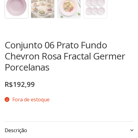
TERMOS DE USO
Complementos
Copos
TROCAS E DEVOLUÇÕES
Galheteiro
Growler
Conjunto 06 Prato Fundo
Petisqueira
Chevron Rosa Fractal Germer
Prato Pizza
Porcelanas
Sopeiras
Tigelas
R$
192,99
Travessas
CAFETERIA
Fora de estoque
Canecas
Complementos
Decorados
Descrição
Profissionais