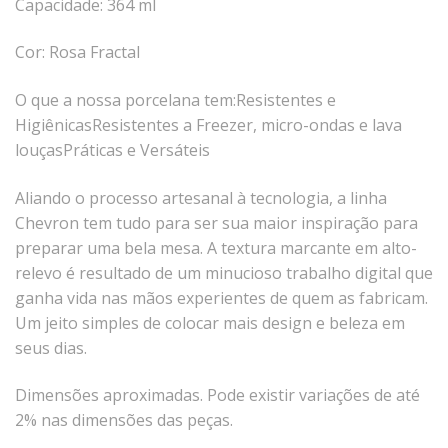
Capacidade: 364 ml
Tassel
Cor: Rosa Fractal
STUDIO GERMER
Conceito
O que a nossa porcelana tem:
Resistentes e
Origem
Higiênicas
Resistentes a Freezer, micro-ondas e lava
louças
Práticas e Versáteis
LINHA PROFISSIONAL
Aliando o processo artesanal à tecnologia, a linha
Buffet Pro
Chevron tem tudo para ser sua maior inspiração para
Cubas
preparar uma bela mesa. A textura marcante em alto-
Finger Food
relevo é resultado de um minucioso trabalho digital que
Pratos
ganha vida nas mãos experientes de quem as fabricam.
Um jeito simples de colocar mais design e beleza em
Quilo Certo
seus dias.
Cafeteria
Cafeteria Pro
Dimensões aproximadas. Pode existir variações de até
Complementos
2% nas dimensões das peças.
Xícaras E Canecas