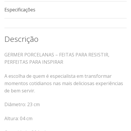
Xícaras E Pires
Especificações
Cafeteria Pro
RELEVOS
Descrição
Chevron
Cottage
GERMER PORCELANAS – FEITAS PARA RESISTIR,
Diamante
PERFEITAS PARA INSPIRAR
Edros
Laguna
A escolha de quem é especialista em transformar
Orgânico
momentos cotidianos nas mais deliciosas experiências
de bem servir.
Pingada
Plissan
Diâmetro: 23 cm
Shell
Sinuosa
Altura: 04 cm
Tangram