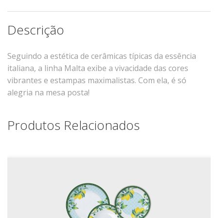
Xícaras E Pires
Cafeteria Pro
Descrição
RELEVOS
Seguindo a estética de cerâmicas típicas da essência
Chevron
italiana, a linha Malta exibe a vivacidade das cores
Cottage
vibrantes e estampas maximalistas. Com ela, é só
alegria na mesa posta!
Diamante
Edros
Produtos Relacionados
Laguna
Orgânico
Pingada
Plissan
Shell
Sinuosa
Tangram