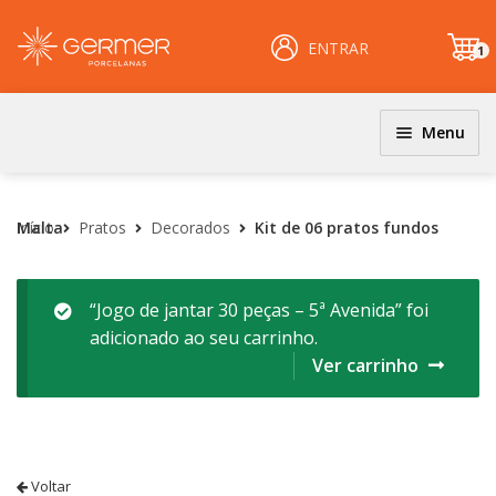
ENTRAR
1
it
e
m
Menu
JOGOS DE JANTAR E KITS
INÍCIO
Coloridos
Início
Kit de 06 pratos fundos Malta
Pratos
Decorados
ÁREA DO LOJISTA
Decorados
Filetados
ARQUIVOS PARA LOJISTAS
“Jogo de jantar 30 peças – 5ª Avenida” foi
adicionado ao seu carrinho.
PRATOS
CARRINHO
Ver carrinho
Clássicos
CENTRAL DE AJUDA
Coloridos
Decorados
PERGUNTAS FREQUENTES
Esmalte Reagentes
Voltar