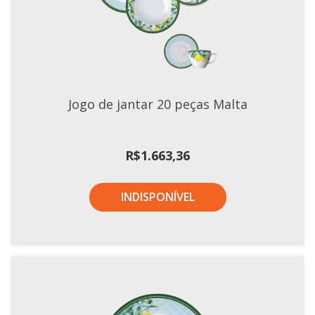
Tassel
STUDIO GERMER
Conceito
Origem
Jogo de jantar 20 peças Malta
LINHA PROFISSIONAL
Buffet Pro
R$
1.663,36
Cubas
Finger Food
INDISPONÍVEL
Pratos
Quilo Certo
Cafeteria
Cafeteria Pro
Complementos
Xícaras E Canecas