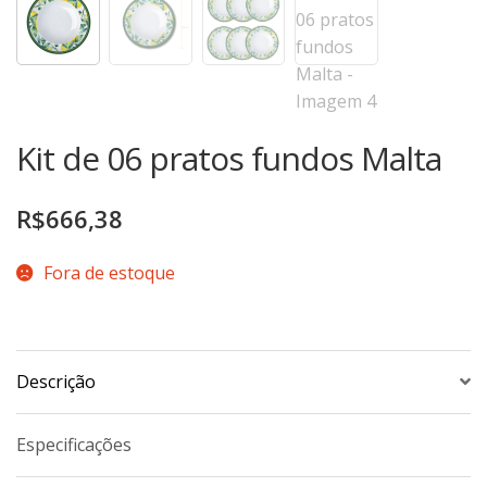
TERMOS DE USO
Complementos
Copos
TROCAS E DEVOLUÇÕES
Galheteiro
Growler
Kit de 06 pratos fundos Malta
Petisqueira
Prato Pizza
R$
666,38
Sopeiras
Tigelas
Fora de estoque
Travessas
CAFETERIA
Descrição
Canecas
Complementos
Especificações
Decorados
Profissionais