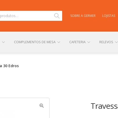
Pesquisar
SOBRE A GERMER
LOJISTAS
S
COMPLEMENTOS DE MESA
CAFETERIA
RELEVOS
TAS
CARRINHO
CENTRAL DE AJUDA
COMPRA E ENVIO
a 30 Edros
NHA CONTA
PERSONALIZAÇÃO DE PRODUTOS
POLÍTICA DE
Travess