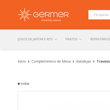
Pesquisar
por:
JOGOS DE JANTAR E KITS
PRATOS
REFRATÁRIO
INÍCIO
ÁREA DO LOJISTA
ARQUIVOS PARA LOJIS
Início
Complementos de Mesa
Bandejas
Travess
CONTATO
FINALIZAR COMPRA
LOJA
MI
Voltar
TERMOS DE USO
TROCAS E DEVOLUÇÕES