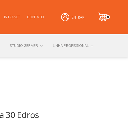
INTRANET
CONTATO
0
ENTRAR
it
e
m
STUDIO GERMER
LINHA PROFISSIONAL
CONHEÇA NOSSAS LOJAS FÍSICAS
 PRIVACIDADE
SOBRE A GERMER
a 30 Edros