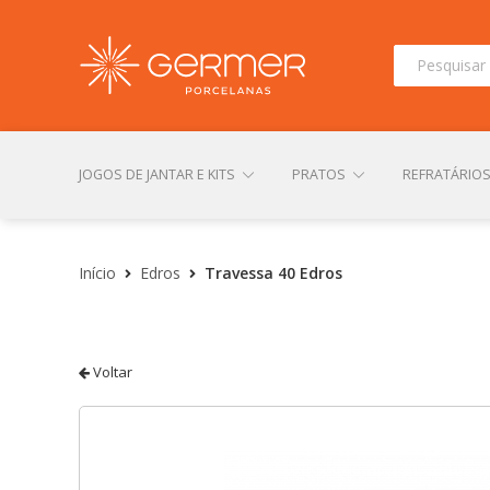
Pesquisar
por:
JOGOS DE JANTAR E KITS
PRATOS
REFRATÁRIO
INÍCIO
ÁREA DO LOJISTA
ARQUIVOS PARA LOJIS
Início
Edros
Travessa 40 Edros
CONTATO
FINALIZAR COMPRA
LOJA
MI
Voltar
TERMOS DE USO
TROCAS E DEVOLUÇÕES