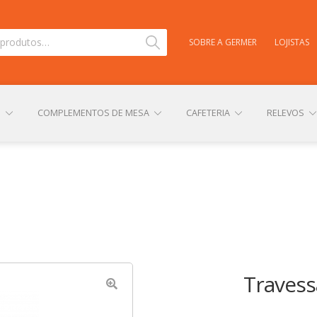
Pesquisar
SOBRE A GERMER
LOJISTAS
S
COMPLEMENTOS DE MESA
CAFETERIA
RELEVOS
TAS
CARRINHO
CENTRAL DE AJUDA
COMPRA E ENVIO
NHA CONTA
PERSONALIZAÇÃO DE PRODUTOS
POLÍTICA DE
Travess