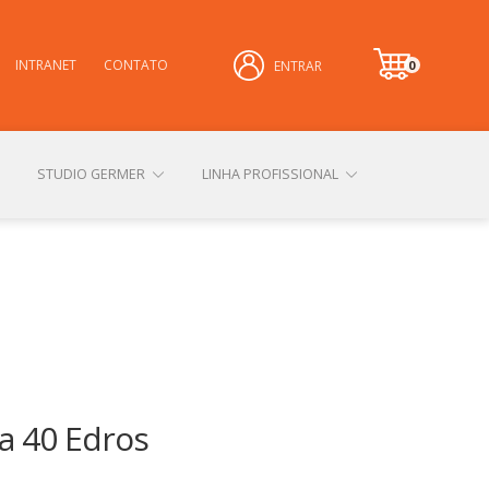
INTRANET
CONTATO
0
ENTRAR
it
e
m
STUDIO GERMER
LINHA PROFISSIONAL
CONHEÇA NOSSAS LOJAS FÍSICAS
 PRIVACIDADE
SOBRE A GERMER
a 40 Edros