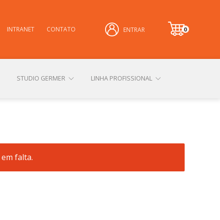
INTRANET
CONTATO
0
ENTRAR
it
e
m
STUDIO GERMER
LINHA PROFISSIONAL
CONHEÇA NOSSAS LOJAS FÍSICAS
em falta.
 PRIVACIDADE
SOBRE A GERMER