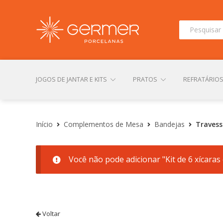
Pesquisar
por:
JOGOS DE JANTAR E KITS
PRATOS
REFRATÁRIO
INÍCIO
ÁREA DO LOJISTA
ARQUIVOS PARA LOJIS
Início
Complementos de Mesa
Bandejas
Travess
Você não pode adicionar "Kit de 6 xícara
CONTATO
FINALIZAR COMPRA
LOJA
MI
TERMOS DE USO
TROCAS E DEVOLUÇÕES
Voltar