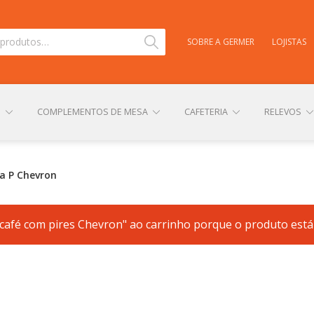
Pesquisar
SOBRE A GERMER
LOJISTAS
S
COMPLEMENTOS DE MESA
CAFETERIA
RELEVOS
TAS
CARRINHO
CENTRAL DE AJUDA
COMPRA E ENVIO
a P Chevron
s café com pires Chevron" ao carrinho porque o produto está 
NHA CONTA
PERSONALIZAÇÃO DE PRODUTOS
POLÍTICA DE