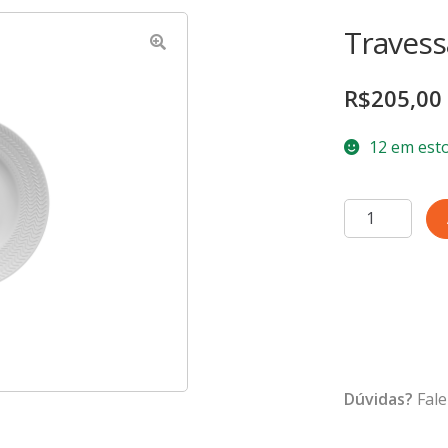
Travess
R$
205,00
12 em est
Travessa
P
Chevron
quantidade
Dúvidas?
Fale