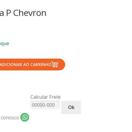
a P Chevron
oque
ADICIONAR AO CARRINHO
Calcular Frete
Ok
 conosco