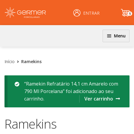
ENTRAR
1
it
e
m
Menu
JOGOS DE JANTAR E KITS
INÍCIO
Coloridos
Início
Ramekins
ÁREA DO LOJISTA
Decorados
Filetados
ARQUIVOS PARA LOJISTAS
“Ramekin Refratário 14,1 cm Amarelo com
790 Ml Porcelana” foi adicionado ao seu
PRATOS
CARRINHO
carrinho.
Ver carrinho
Clássicos
CENTRAL DE AJUDA
Coloridos
Ramekins
Decorados
PERGUNTAS FREQUENTES
Esmalte Reagentes