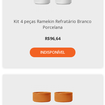
Xícaras E Pires
Cafeteria Pro
Kit 4 peças Ramekin Refratário Branco
RELEVOS
Porcelana
Chevron
Cottage
R$
96,64
Diamante
Edros
INDISPONÍVEL
Laguna
Orgânico
Pingada
Plissan
Shell
Sinuosa
Tangram