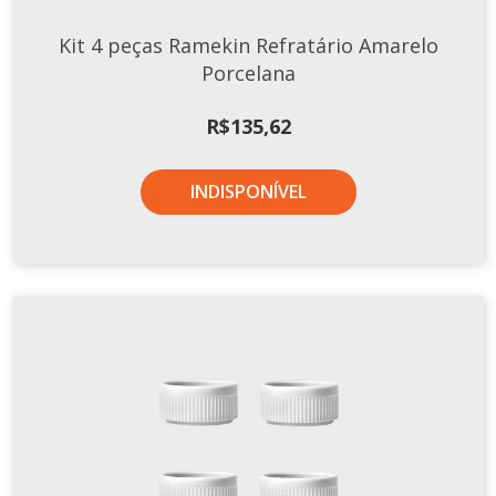
TERMOS DE USO
Complementos
Kit 4 peças Ramekin Refratário Amarelo
Copos
Porcelana
TROCAS E DEVOLUÇÕES
Galheteiro
R$
135,62
Growler
Petisqueira
INDISPONÍVEL
Prato Pizza
Sopeiras
Tigelas
Travessas
CAFETERIA
Canecas
Complementos
Decorados
Profissionais