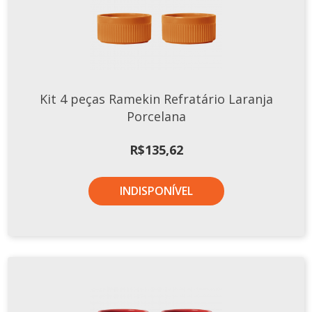
Tassel
STUDIO GERMER
Conceito
Origem
Kit 4 peças Ramekin Refratário Laranja
LINHA PROFISSIONAL
Porcelana
Buffet Pro
R$
135,62
Cubas
Finger Food
INDISPONÍVEL
Pratos
Quilo Certo
Cafeteria
Cafeteria Pro
Complementos
Xícaras E Canecas