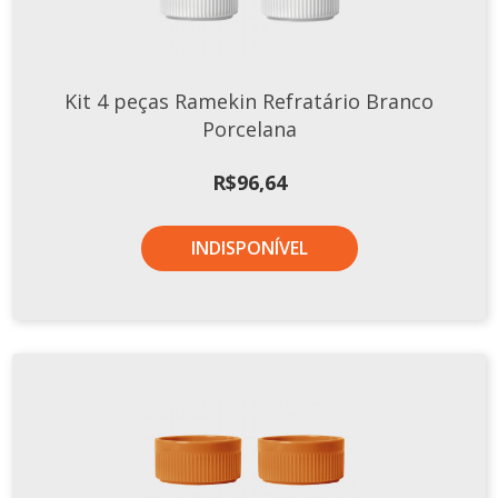
Xícaras E Pires
Cafeteria Pro
Kit 4 peças Ramekin Refratário Branco
RELEVOS
Porcelana
Chevron
Cottage
R$
96,64
Diamante
Edros
INDISPONÍVEL
Laguna
Orgânico
Pingada
Plissan
Shell
Sinuosa
Tangram