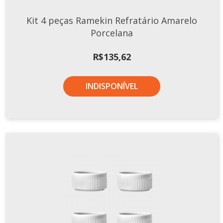
TERMOS DE USO
Complementos
Kit 4 peças Ramekin Refratário Amarelo
Copos
Porcelana
TROCAS E DEVOLUÇÕES
Galheteiro
R$
135,62
Growler
Petisqueira
INDISPONÍVEL
Prato Pizza
Sopeiras
Tigelas
Travessas
CAFETERIA
Canecas
Complementos
Decorados
Profissionais