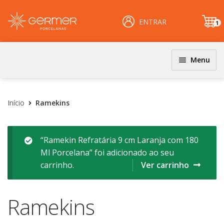
ENTRAR
1
it
e
m
Menu
JOGOS DE JANTAR E KITS
INÍCIO
Coloridos
Início
Ramekins
ÁREA DO LOJISTA
Decorados
Filetados
ARQUIVOS PARA LOJISTAS
“Ramekin Refratária 9 cm Laranja com 180
Ml Porcelana” foi adicionado ao seu
PRATOS
CARRINHO
carrinho.
Ver carrinho
Clássicos
CENTRAL DE AJUDA
Coloridos
Ramekins
Decorados
PERGUNTAS FREQUENTES
Esmalte Reagentes