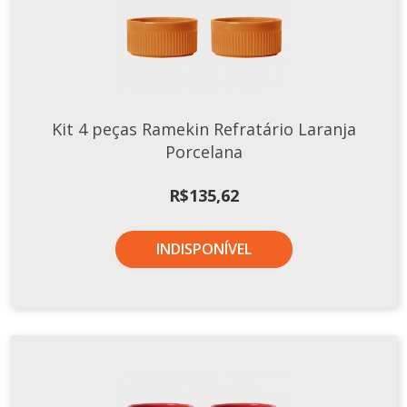
Tassel
STUDIO GERMER
Conceito
Origem
Kit 4 peças Ramekin Refratário Laranja
LINHA PROFISSIONAL
Porcelana
Buffet Pro
R$
135,62
Cubas
Finger Food
INDISPONÍVEL
Pratos
Quilo Certo
Cafeteria
Cafeteria Pro
Complementos
Xícaras E Canecas