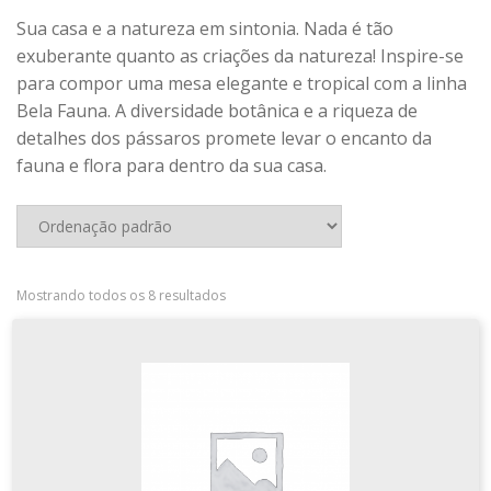
Pratos Com Cloche
COMPRA E ENVIO
Sua casa e a natureza em sintonia. Nada é tão
Profissionais
exuberante quanto as criações da natureza!
Inspire-se
CONHEÇA NOSSAS LOJAS FÍSICAS
para compor uma mesa elegante e tropical com a linha
Quadrados
Bela Fauna. A diversidade botânica e a riqueza de
Relevos
CONTATO
detalhes dos pássaros promete levar o encanto da
REFRATÁRIOS
fauna e flora para dentro da sua casa.
FINALIZAR COMPRA
Assar E Servir
Buffet Pro
LOJA
Cocottes
MINHA CONTA
Mostrando todos os 8 resultados
Cubas
Formas E Travessas
PERSONALIZAÇÃO DE PRODUTOS
Ramekins
POLÍTICA DE PRIVACIDADE
COMPLEMENTOS DE MESA
Bandejas
SOBRE A GERMER
Bowls