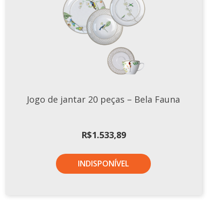
Xícaras E Pires
Cafeteria Pro
RELEVOS
Chevron
Cottage
Diamante
Jogo de jantar 20 peças – Bela Fauna
Edros
Laguna
R$
1.533,89
Orgânico
Pingada
INDISPONÍVEL
Plissan
Shell
Sinuosa
Tangram