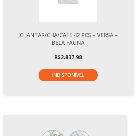
TERMOS DE USO
Complementos
Copos
TROCAS E DEVOLUÇÕES
Galheteiro
JG JANTAR/CHA/CAFE 42 PCS – VERSA –
Growler
BELA FAUNA
Petisqueira
Prato Pizza
R$
2.837,98
Sopeiras
Tigelas
INDISPONÍVEL
Travessas
CAFETERIA
Canecas
Complementos
Decorados
Profissionais