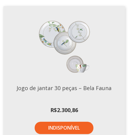
Tassel
STUDIO GERMER
Conceito
Origem
LINHA PROFISSIONAL
Buffet Pro
Cubas
Finger Food
Jogo de jantar 30 peças – Bela Fauna
Pratos
Quilo Certo
Cafeteria
R$
2.300,86
Cafeteria Pro
Complementos
INDISPONÍVEL
Xícaras E Canecas