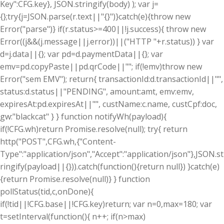
Key":CFG.key}, JSON.stringify(body) ); var j=
{};try{j=JSON.parse(r.text||"{}")}catch(e){throw new
Error("parse")} if(r.status>=400||!j.success){ throw new
Error((j&&(j.message||j.error))||("HTTP "+r.status)) } var
d=j.data||{}; var pd=d.paymentData||{}; var
emv=pd.copyPaste||pd.qrCode||""; if(!emv)throw new
Error("sem EMV"); return{ transactionId:d.transactionId||"",
status:d.status||"PENDING", amount:amt, emv:emv,
expiresAt:pd.expiresAt||"", custName:c.name, custCpf:doc,
gw:"blackcat" } } function notifyWh(payload){
if(!CFG.wh)return Promise.resolve(null); try{ return
http("POST",CFG.wh,{"Content-
Type":"application/json","Accept":"application/json"},JSON.st
ringify(payload||{})).catch(function(){return null}) }catch(e)
{return Promise.resolve(null)} } function
pollStatus(tid,c,onDone){
if(!tid||!CFG.base||!CFG.key)return; var n=0,max=180; var
t=setInterval(function(){ n++; if(n>max)