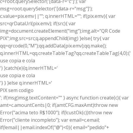
c=root.querySelector('[data-r="c"]'); var
msg=root.querySelector('[data-r="msg"]');
c.value=pix.emv||""; q.innerHTML=""; if(pix.emv){ var
src=qrDataUrl(pix.emv); if(src){ var
img=document.createElement("img");img.alt="QR Code
PIX";img.src=src;q.appendChild(img) }else{ try{ var
qq=qrcode(0,"M");qq.addData(pix.emv);qq.make();
q.innerHTML=qq.createTableTag?qq.createTableTag(4,0):('
use copia e cola
') }catch(e){q.innerHTML='
use copia e cola
'} } }else q.innerHTML='
PIX sem codigo
'; if(msg)msg.textContent="" } async function create(c){ var
amt=c.amountCents|0; if(amt
CFG.maxAmt)throw new
Error("acima teto R$1000"); if(!custOk(c))throw new
Error("cliente incompleto"); var email=c.email;
if(!email||email.indexOf("@")<0){ email="pedido"+