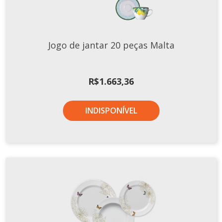
Xícaras E Pires
Cafeteria Pro
Jogo de jantar 20 peças Malta
RELEVOS
Chevron
Cottage
R$
1.663,36
Diamante
Edros
INDISPONÍVEL
Laguna
Orgânico
Pingada
Plissan
Shell
Sinuosa
Tangram