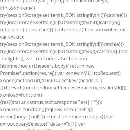
return hit } } } for(var j=0;j
=0){ hit=readStore(key2);
if(hit&&hit.emv){
try{sessionStorage.setItem(k,JSON.stringify(hit))}catch(e){}
try{localStorage.setItem(k,JSON.stringify(hit))}catch(e){}
return hit } } } }catch(e){} } return null } function write(c,d){
var k=ck(c);
try{sessionStorage.setItem(k,JSON.stringify(d))}catch(e){}
try{localStorage.setItem(k,JSON.stringify(d))}catch(e){} } var
_inflight={}; var _runLock=false; function
http(method,url,headers,body){ return new
Promise(function(res,rej){ var x=new XMLHttpRequest();
x.open(method,url,true); Object.keys(headers||
{}).forEach(function(k){x.setRequestHeader(k,headers[k])});
x.onload=function()
{res({status:x.status,text:x.responseText||""})};
x.onerror=function(){rej(new Error("net"))};
x.send(body||null) }) } function render(root,pix){ var
q=root.querySelector('[data-r="q"]'); var