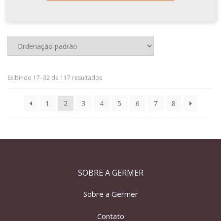
Exibindo 17–32 de 117 resultados
1
2
3
4
5
6
7
8
SOBRE A GERMER
Sobre a Germer
Contato