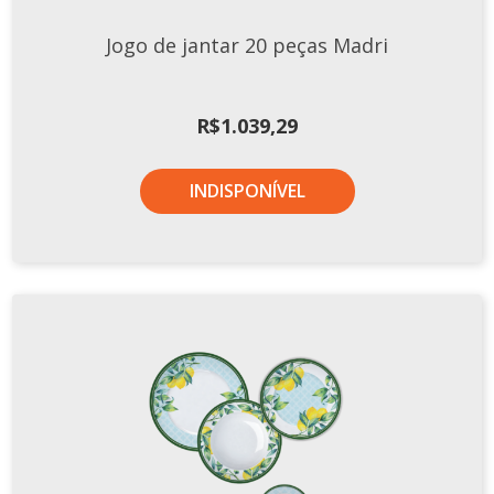
TERMOS DE USO
Complementos
Jogo de jantar 20 peças Madri
Copos
TROCAS E DEVOLUÇÕES
Galheteiro
R$
1.039,29
Growler
Petisqueira
INDISPONÍVEL
Prato Pizza
Sopeiras
Tigelas
Travessas
CAFETERIA
Canecas
Complementos
Decorados
Profissionais