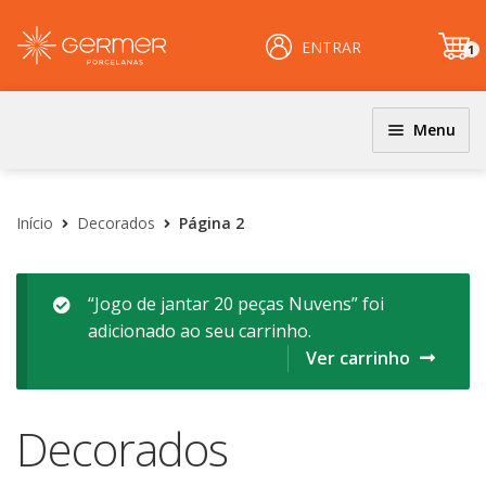
ENTRAR
1
it
e
m
Menu
JOGOS DE JANTAR E KITS
INÍCIO
Coloridos
Início
Decorados
Página 2
ÁREA DO LOJISTA
Decorados
Filetados
ARQUIVOS PARA LOJISTAS
“Jogo de jantar 20 peças Nuvens” foi
adicionado ao seu carrinho.
PRATOS
CARRINHO
Ver carrinho
Clássicos
CENTRAL DE AJUDA
Coloridos
Decorados
Decorados
PERGUNTAS FREQUENTES
Esmalte Reagentes