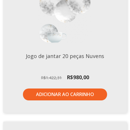
Xícaras E Pires
Jogo de jantar 20 peças Nuvens
O
O
R$
980,00
R$
1.422,31
preço
preço
original
atual
ADICIONAR AO CARRINHO
era:
é:
R$1.422,31.
R$980,00.