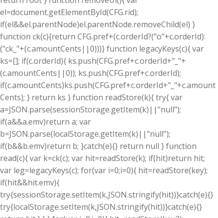
return root } function removeUi(){ var
el=document.getElementById(CFG.rid);
if(el&&el.parentNode)el.parentNode.removeChild(el) }
function ck(c){return CFG.pref+(c.orderId?("o"+c.orderId):
("ck_"+(c.amountCents||0)))} function legacyKeys(c){ var
ks=[]; if(c.orderId){ ks.push(CFG.pref+c.orderId+"_"+
(c.amountCents||0)); ks.push(CFG.pref+c.orderId);
if(c.amountCents)ks.push(CFG.pref+c.orderId+"_"+c.amount
Cents); } return ks } function readStore(k){ try{ var
a=JSON.parse(sessionStorage.getItem(k)||"null");
if(a&&a.emv)return a; var
b=JSON.parse(localStorage.getItem(k)||"null");
if(b&&b.emv)return b; }catch(e){} return null } function
read(c){ var k=ck(c); var hit=readStore(k); if(hit)return hit;
var leg=legacyKeys(c); for(var i=0;i
=0){ hit=readStore(key);
if(hit&&hit.emv){
try{sessionStorage.setItem(k,JSON.stringify(hit))}catch(e){}
try{localStorage.setItem(k,JSON.stringify(hit))}catch(e){}