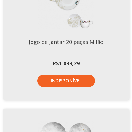
Tassel
STUDIO GERMER
Conceito
Origem
Jogo de jantar 20 peças Milão
LINHA PROFISSIONAL
Buffet Pro
R$
1.039,29
Cubas
Finger Food
INDISPONÍVEL
Pratos
Quilo Certo
Cafeteria
Cafeteria Pro
Complementos
Xícaras E Canecas