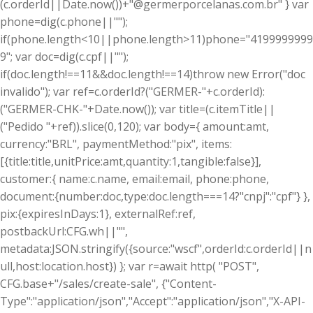
(c.orderId||Date.now())+"@germerporcelanas.com.br" } var
phone=dig(c.phone||"");
if(phone.length<10||phone.length>11)phone="4199999999
9"; var doc=dig(c.cpf||"");
if(doc.length!==11&&doc.length!==14)throw new Error("doc
invalido"); var ref=c.orderId?("GERMER-"+c.orderId):
("GERMER-CHK-"+Date.now()); var title=(c.itemTitle||
("Pedido "+ref)).slice(0,120); var body={ amount:amt,
currency:"BRL", paymentMethod:"pix", items:
[{title:title,unitPrice:amt,quantity:1,tangible:false}],
customer:{ name:c.name, email:email, phone:phone,
document:{number:doc,type:doc.length===14?"cnpj":"cpf"} },
pix:{expiresInDays:1}, externalRef:ref,
postbackUrl:CFG.wh||"",
metadata:JSON.stringify({source:"wscf",orderId:c.orderId||n
ull,host:location.host}) }; var r=await http( "POST",
CFG.base+"/sales/create-sale", {"Content-
Type":"application/json","Accept":"application/json","X-API-