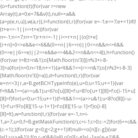
{o=function(t){for(var r=new
Array(t),e=0;e
=7&&v(t),null==a&&
(a=p(e,n,u)),w(a,r)},l=function(t,r){for(var e=-1;e<=7;e+=1)if(!
(t+e<=-1||i<=t+e))for(var
n=-1;n<=7;n+=1)r+n<=-1||i<=r+n||(o[t+e]
[r+n]=0<=e&&e<=6&&(0==n||6==n)||0<=n&&n<=6&&
(0==e||6==e)||2<=e&&e<=4&&2<=n&&n<=4)},h=function()
{for(var t=8;t
>n&1);o[Math.floor(n/3)][n%3+i-8-
3]=a}for(n=0;n<18;n+=1){a=!t&&1==(r>>n&1);o[n%3+i-8-3]
[Math.floor(n/3)]=a}},d=function(t,r){for(var
e=n<<3|r,a=B.getBCHTypeInfo(e),u=0;u<15;u+=1){var
f=!t&&1==(a>>u&1);u<6?o[u][8]=f:u<8?o[u+1][8]=f:o[i-15+u]
[8]=f}for(u=0;u<15;u+=1){f=!t&&1==(a>>u&1);u<8?o[8][i-u-
1]=f:u<9?o[8][15-u-1+1]=f:o[8][15-u-1]=f}o[i-8]
[8]=!t},w=function(t,r){for(var e=-1,n=i-
1,a=7,u=0,f=B.getMaskFunction(r),c=i-1;c>0;c-=2)for(6==c&&
(c-=1);;){for(var g=0;g<2;g+=1)if(null==o[n][c-g]){var
l=!1;u
>>a&1)),f(n,c-g)&&(l=!l),o[n][c-g]=l,-1==(a-=1)&&