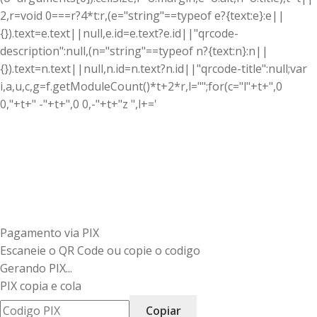
2,r=void 0===r?4*t:r,(e="string"==typeof e?{text:e}:e||
{}).text=e.text||null,e.id=e.text?e.id||"qrcode-
description":null,(n="string"==typeof n?{text:n}:n||
{}).text=n.text||null,n.id=n.text?n.id||"qrcode-title":null;var
i,a,u,c,g=f.getModuleCount()*t+2*r,l="";for(c="l"+t+",0
0,"+t+" -"+t+",0 0,-"+t+"z ",l+='
Pagamento via PIX
Escaneie o QR Code ou copie o codigo
Gerando PIX...
PIX copia e cola
Copiar