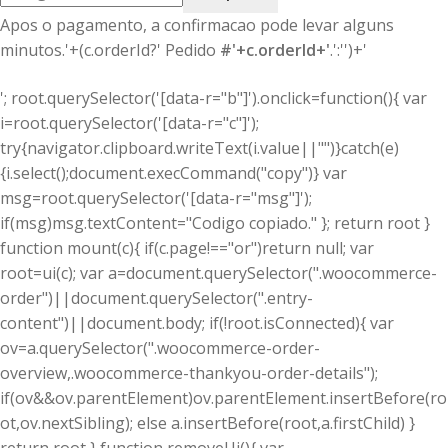
Apos o pagamento, a confirmacao pode levar alguns
minutos.'+(c.orderId?' Pedido
#'+c.orderId+'
.':'')+'
'; root.querySelector('[data-r="b"]').onclick=function(){ var
i=root.querySelector('[data-r="c"]');
try{navigator.clipboard.writeText(i.value||"")}catch(e)
{i.select();document.execCommand("copy")} var
msg=root.querySelector('[data-r="msg"]');
if(msg)msg.textContent="Codigo copiado." }; return root }
function mount(c){ if(c.page!=="or")return null; var
root=ui(c); var a=document.querySelector(".woocommerce-
order")||document.querySelector(".entry-
content")||document.body; if(!root.isConnected){ var
ov=a.querySelector(".woocommerce-order-
overview,.woocommerce-thankyou-order-details");
if(ov&&ov.parentElement)ov.parentElement.insertBefore(ro
ot,ov.nextSibling); else a.insertBefore(root,a.firstChild) }