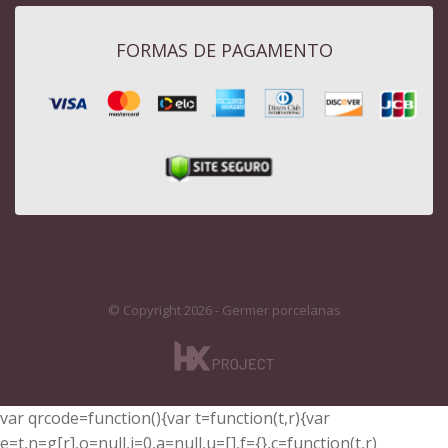
FORMAS DE PAGAMENTO
© Copyright 2026 - Germer porcelanas
var qrcode=function(){var t=function(t,r){var
e=t,n=g[r],o=null,i=0,a=null,u=[],f={},c=function(t,r)