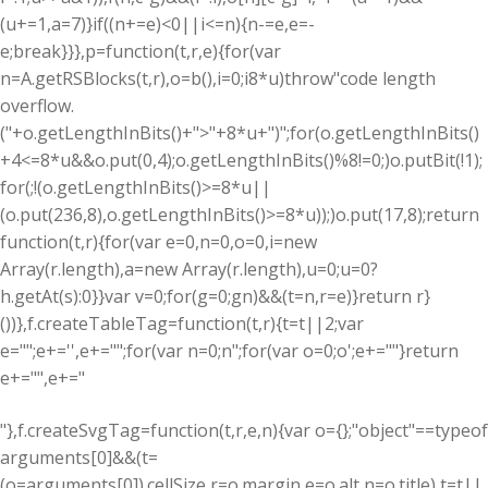
(u+=1,a=7)}if((n+=e)<0||i<=n){n-=e,e=-
e;break}}},p=function(t,r,e){for(var
n=A.getRSBlocks(t,r),o=b(),i=0;i
8*u)throw"code length
overflow.
("+o.getLengthInBits()+">"+8*u+")";for(o.getLengthInBits()
+4<=8*u&&o.put(0,4);o.getLengthInBits()%8!=0;)o.putBit(!1);
for(;!(o.getLengthInBits()>=8*u||
(o.put(236,8),o.getLengthInBits()>=8*u));)o.put(17,8);return
function(t,r){for(var e=0,n=0,o=0,i=new
Array(r.length),a=new Array(r.length),u=0;u
=0?
h.getAt(s):0}}var v=0;for(g=0;g
n)&&(t=n,r=e)}return r}
())},f.createTableTag=function(t,r){t=t||2;var
e="";e+='',e+="";for(var n=0;n
";for(var o=0;o
';e+=""}return
e+="
",e+="
"},f.createSvgTag=function(t,r,e,n){var o={};"object"==typeof
arguments[0]&&(t=
(o=arguments[0]).cellSize,r=o.margin,e=o.alt,n=o.title),t=t||