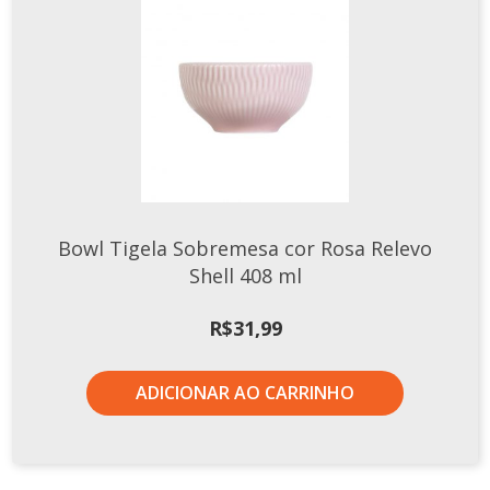
Xícaras E Pires
Cafeteria Pro
RELEVOS
Chevron
Cottage
Diamante
Edros
Bowl Tigela Sobremesa cor Rosa Relevo
Shell 408 ml
Laguna
Orgânico
R$
31,99
Pingada
Plissan
ADICIONAR AO CARRINHO
Shell
Sinuosa
Tangram