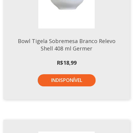
TERMOS DE USO
Complementos
Copos
TROCAS E DEVOLUÇÕES
Galheteiro
Growler
Bowl Tigela Sobremesa Branco Relevo
Petisqueira
Shell 408 ml Germer
Prato Pizza
R$
18,99
Sopeiras
Tigelas
INDISPONÍVEL
Travessas
CAFETERIA
Canecas
Complementos
Decorados
Profissionais