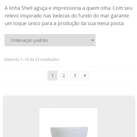
Pratos Com Cloche
COMPRA E ENVIO
A linha Shell aguça e impressiona a quem olha. Com seu
Profissionais
relevo inspirado nas belezas do fundo do mar garante
CONHEÇA NOSSAS LOJAS FÍSICAS
um toque único para a produção da sua mesa posta.
Quadrados
Relevos
CONTATO
REFRATÁRIOS
FINALIZAR COMPRA
Assar E Servir
Exibindo 1–16 de 33 resultados
Buffet Pro
LOJA
1
2
3
Cocottes
MINHA CONTA
Cubas
Formas E Travessas
PERSONALIZAÇÃO DE PRODUTOS
Ramekins
POLÍTICA DE PRIVACIDADE
COMPLEMENTOS DE MESA
Bandejas
SOBRE A GERMER
Bowls