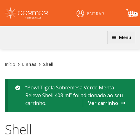
ENTRAR
1
it
e
m
Menu
JOGOS DE JANTAR E KITS
INÍCIO
Coloridos
Início
Linhas
Shell
ÁREA DO LOJISTA
Decorados
Filetados
ARQUIVOS PARA LOJISTAS
“Bowl Tigela Sobremesa Verde Menta
Relevo Shell 408 ml” foi adicionado ao seu
PRATOS
CARRINHO
carrinho.
Ver carrinho
Clássicos
CENTRAL DE AJUDA
Coloridos
Shell
Decorados
PERGUNTAS FREQUENTES
Esmalte Reagentes