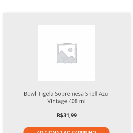
Tassel
STUDIO GERMER
Conceito
Origem
LINHA PROFISSIONAL
Buffet Pro
Cubas
Finger Food
Pratos
Bowl Tigela Sobremesa Shell Azul
Quilo Certo
Vintage 408 ml
Cafeteria
Cafeteria Pro
R$
31,99
Complementos
Xícaras E Canecas
ADICIONAR AO CARRINHO