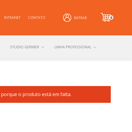
INTRANET
CONTATO
0
ENTRAR
it
e
m
STUDIO GERMER
LINHA PROFISSIONAL
CONHEÇA NOSSAS LOJAS FÍSICAS
 porque o produto está em falta.
 PRIVACIDADE
SOBRE A GERMER