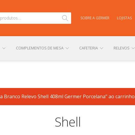
Pesquisar
SOBRE A GERMER
LOJISTAS
S
COMPLEMENTOS DE MESA
CAFETERIA
RELEVOS
TAS
CARRINHO
CENTRAL DE AJUDA
COMPRA E ENVIO
la Branco Relevo Shell 408ml Germer Porcelana" ao carrinho
NHA CONTA
PERSONALIZAÇÃO DE PRODUTOS
POLÍTICA DE
Shell