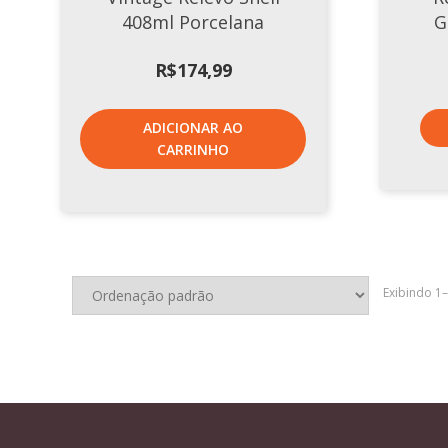
408ml Porcelana
G
R$
174,99
ADICIONAR AO
CARRINHO
Exibindo 1