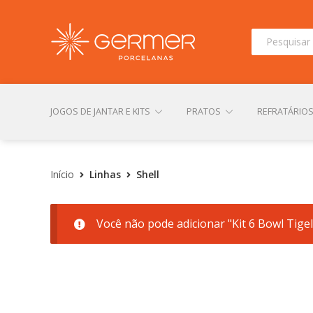
Pesquisar
por:
JOGOS DE JANTAR E KITS
PRATOS
REFRATÁRIO
INÍCIO
ÁREA DO LOJISTA
ARQUIVOS PARA LOJIS
Início
Linhas
Shell
Você não pode adicionar "Kit 6 Bowl Tige
CONTATO
FINALIZAR COMPRA
LOJA
MI
TERMOS DE USO
TROCAS E DEVOLUÇÕES