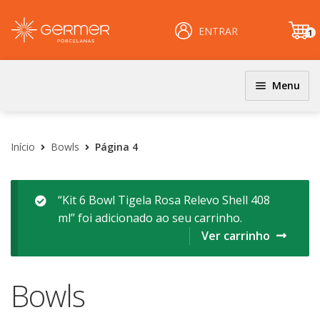
ENTRAR
1
it
e
m
Menu
JOGOS DE JANTAR E KITS
INÍCIO
Coloridos
Início
Bowls
Página 4
ÁREA DO LOJISTA
Decorados
Filetados
ARQUIVOS PARA LOJISTAS
“Kit 6 Bowl Tigela Rosa Relevo Shell 408
ml” foi adicionado ao seu carrinho.
PRATOS
CARRINHO
Ver carrinho
Clássicos
CENTRAL DE AJUDA
Coloridos
Bowls
Decorados
PERGUNTAS FREQUENTES
Esmalte Reagentes