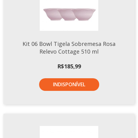
Tassel
STUDIO GERMER
Conceito
Origem
Kit 06 Bowl Tigela Sobremesa Rosa
LINHA PROFISSIONAL
Relevo Cottage 510 ml
Buffet Pro
R$
185,99
Cubas
Finger Food
INDISPONÍVEL
Pratos
Quilo Certo
Cafeteria
Cafeteria Pro
Complementos
Xícaras E Canecas