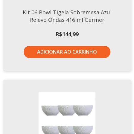
TERMOS DE USO
Complementos
Kit 06 Bowl Tigela Sobremesa Azul
Copos
Relevo Ondas 416 ml Germer
TROCAS E DEVOLUÇÕES
Galheteiro
R$
144,99
Growler
Petisqueira
ADICIONAR AO CARRINHO
Prato Pizza
Sopeiras
Tigelas
Travessas
CAFETERIA
Canecas
Complementos
Decorados
Profissionais