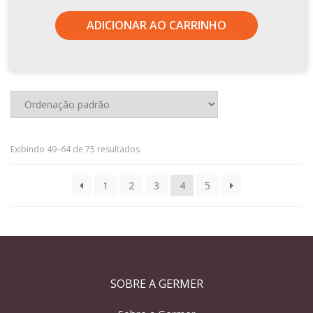
ADICIONAR AO CARRINHO
Exibindo 49–64 de 75 resultados
1
2
3
4
5
SOBRE A GERMER