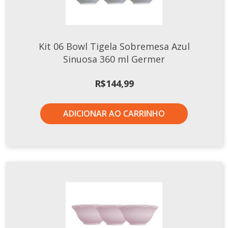
Xícaras E Pires
Cafeteria Pro
Kit 06 Bowl Tigela Sobremesa Azul
RELEVOS
Sinuosa 360 ml Germer
Chevron
Cottage
R$
144,99
Diamante
Edros
ADICIONAR AO CARRINHO
Laguna
Orgânico
Pingada
Plissan
Shell
Sinuosa
Tangram