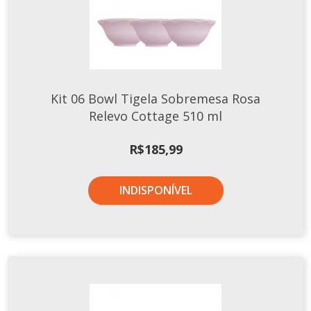
Tassel
STUDIO GERMER
Conceito
Origem
Kit 06 Bowl Tigela Sobremesa Rosa
LINHA PROFISSIONAL
Relevo Cottage 510 ml
Buffet Pro
R$
185,99
Cubas
Finger Food
INDISPONÍVEL
Pratos
Quilo Certo
Cafeteria
Cafeteria Pro
Complementos
Xícaras E Canecas