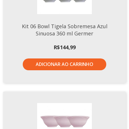
Xícaras E Pires
Cafeteria Pro
Kit 06 Bowl Tigela Sobremesa Azul
RELEVOS
Sinuosa 360 ml Germer
Chevron
Cottage
R$
144,99
Diamante
Edros
ADICIONAR AO CARRINHO
Laguna
Orgânico
Pingada
Plissan
Shell
Sinuosa
Tangram