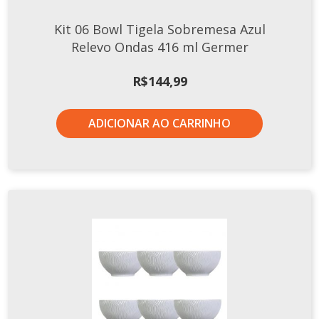
TERMOS DE USO
Complementos
Kit 06 Bowl Tigela Sobremesa Azul
Copos
Relevo Ondas 416 ml Germer
TROCAS E DEVOLUÇÕES
Galheteiro
R$
144,99
Growler
Petisqueira
ADICIONAR AO CARRINHO
Prato Pizza
Sopeiras
Tigelas
Travessas
CAFETERIA
Canecas
Complementos
Decorados
Profissionais