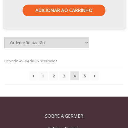
ADICIONAR AO CARRINHO
Exibindo 49–64 de 75 resultados
1
2
3
4
5
SOBRE A GERMER