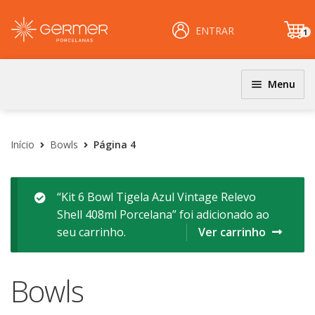
ENTRAR
1
it
e
m
Menu
JOGOS DE JANTAR E KITS
INÍCIO
Coloridos
Início
Bowls
Página 4
ÁREA DO LOJISTA
Decorados
Filetados
ARQUIVOS PARA LOJISTAS
“Kit 6 Bowl Tigela Azul Vintage Relevo
Shell 408ml Porcelana” foi adicionado ao
PRATOS
CARRINHO
seu carrinho.
Ver carrinho
Clássicos
CENTRAL DE AJUDA
Coloridos
Bowls
Decorados
PERGUNTAS FREQUENTES
Esmalte Reagentes