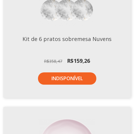
Kit de 6 pratos sobremesa Nuvens
O
O
R$
159,26
R$
358,47
preço
preço
original
atual
INDISPONÍVEL
era:
é:
R$358,47.
R$159,26.