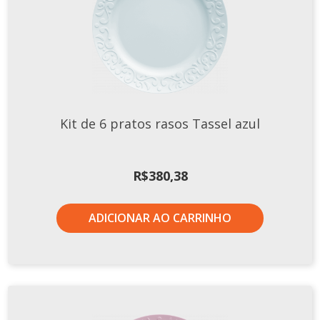
Tassel
STUDIO GERMER
Conceito
Origem
LINHA PROFISSIONAL
Kit de 6 pratos rasos Tassel azul
Buffet Pro
Cubas
R$
380,38
Finger Food
Pratos
ADICIONAR AO CARRINHO
Quilo Certo
Cafeteria
Cafeteria Pro
Complementos
Xícaras E Canecas