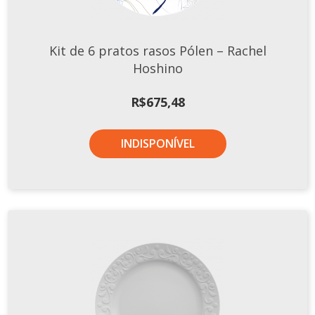
TERMOS DE USO
Complementos
Copos
Kit de 6 pratos rasos Pólen – Rachel
TROCAS E DEVOLUÇÕES
Galheteiro
Hoshino
Growler
R$
675,48
Petisqueira
Prato Pizza
INDISPONÍVEL
Sopeiras
Tigelas
Travessas
CAFETERIA
Canecas
Complementos
Decorados
Profissionais