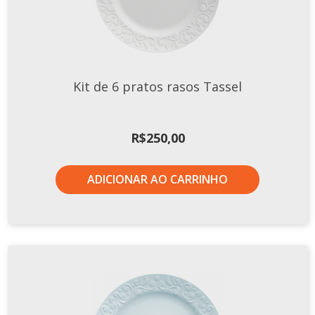
Xícaras E Pires
Cafeteria Pro
RELEVOS
Kit de 6 pratos rasos Tassel
Chevron
Cottage
Diamante
R$
250,00
Edros
Laguna
ADICIONAR AO CARRINHO
Orgânico
Pingada
Plissan
Shell
Sinuosa
Tangram