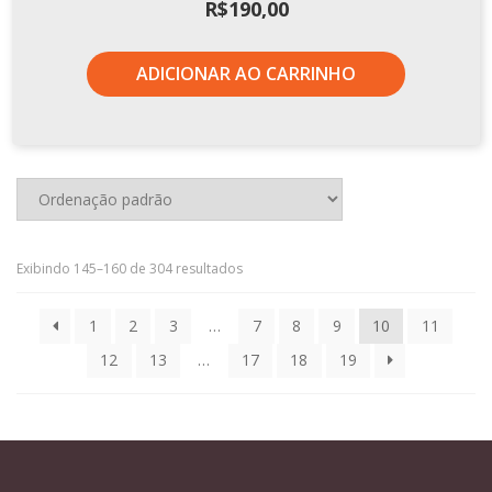
R$
190,00
ADICIONAR AO CARRINHO
Exibindo 145–160 de 304 resultados
1
2
3
…
7
8
9
10
11
12
13
…
17
18
19