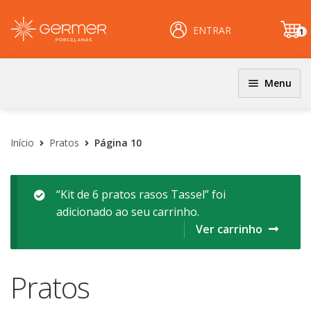
ENTRAR
1
it
e
m
Menu
JOGOS DE JANTAR E KITS
INÍCIO
Coloridos
Início
Pratos
Página 10
ÁREA DO LOJISTA
Decorados
Filetados
ARQUIVOS PARA LOJISTAS
“Kit de 6 pratos rasos Tassel” foi
adicionado ao seu carrinho.
PRATOS
CARRINHO
Ver carrinho
Clássicos
CENTRAL DE AJUDA
Coloridos
Pratos
Decorados
PERGUNTAS FREQUENTES
Esmalte Reagentes