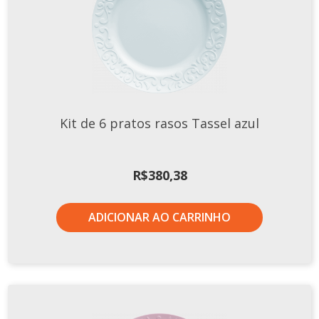
Tassel
STUDIO GERMER
Conceito
Origem
LINHA PROFISSIONAL
Kit de 6 pratos rasos Tassel azul
Buffet Pro
Cubas
R$
380,38
Finger Food
Pratos
ADICIONAR AO CARRINHO
Quilo Certo
Cafeteria
Cafeteria Pro
Complementos
Xícaras E Canecas