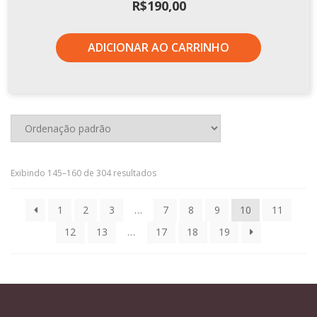
R$
190,00
ADICIONAR AO CARRINHO
Exibindo 145–160 de 304 resultados
1
2
3
…
7
8
9
10
11
12
13
…
17
18
19