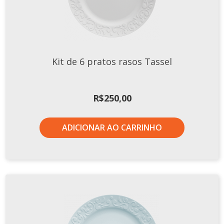
Xícaras E Pires
Cafeteria Pro
RELEVOS
Kit de 6 pratos rasos Tassel
Chevron
Cottage
Diamante
R$
250,00
Edros
Laguna
ADICIONAR AO CARRINHO
Orgânico
Pingada
Plissan
Shell
Sinuosa
Tangram