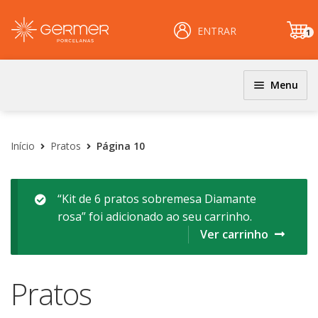
ENTRAR
1
it
e
m
Menu
JOGOS DE JANTAR E KITS
INÍCIO
Coloridos
Início
Pratos
Página 10
ÁREA DO LOJISTA
Decorados
Filetados
ARQUIVOS PARA LOJISTAS
“Kit de 6 pratos sobremesa Diamante
rosa” foi adicionado ao seu carrinho.
PRATOS
CARRINHO
Ver carrinho
Clássicos
CENTRAL DE AJUDA
Coloridos
Pratos
Decorados
PERGUNTAS FREQUENTES
Esmalte Reagentes