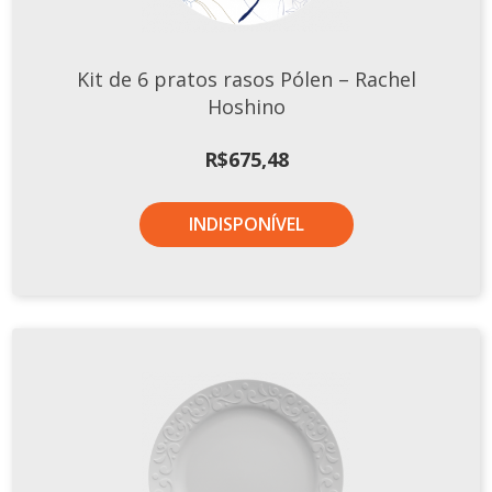
TERMOS DE USO
Complementos
Copos
Kit de 6 pratos rasos Pólen – Rachel
TROCAS E DEVOLUÇÕES
Galheteiro
Hoshino
Growler
R$
675,48
Petisqueira
Prato Pizza
INDISPONÍVEL
Sopeiras
Tigelas
Travessas
CAFETERIA
Canecas
Complementos
Decorados
Profissionais