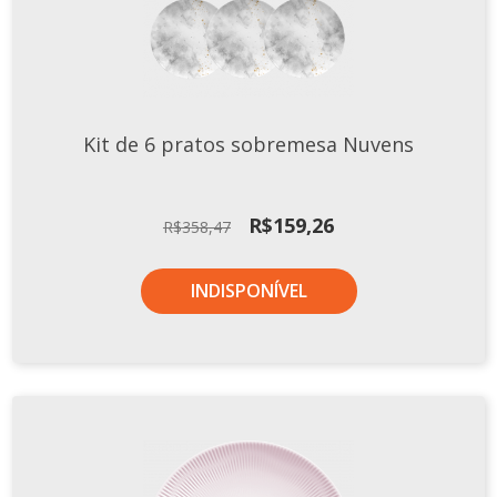
Kit de 6 pratos sobremesa Nuvens
O
O
R$
159,26
R$
358,47
preço
preço
original
atual
INDISPONÍVEL
era:
é:
R$358,47.
R$159,26.