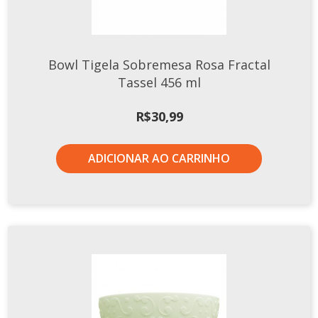
Xícaras E Pires
Cafeteria Pro
Bowl Tigela Sobremesa Rosa Fractal
RELEVOS
Tassel 456 ml
Chevron
Cottage
R$
30,99
Diamante
Edros
ADICIONAR AO CARRINHO
Laguna
Orgânico
Pingada
Plissan
Shell
Sinuosa
Tangram