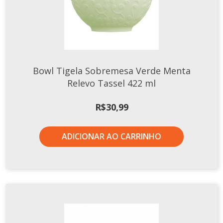
Tassel
STUDIO GERMER
Conceito
Origem
Bowl Tigela Sobremesa Verde Menta
LINHA PROFISSIONAL
Relevo Tassel 422 ml
Buffet Pro
R$
30,99
Cubas
Finger Food
ADICIONAR AO CARRINHO
Pratos
Quilo Certo
Cafeteria
Cafeteria Pro
Complementos
Xícaras E Canecas