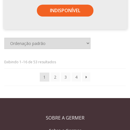
INDISPONÍVEL
Exibindo 1–16 de 53 resultados
1
2
3
4
SOBRE A GERMER