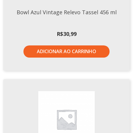
TERMOS DE USO
Complementos
Bowl Azul Vintage Relevo Tassel 456 ml
Copos
TROCAS E DEVOLUÇÕES
Galheteiro
R$
30,99
Growler
Petisqueira
ADICIONAR AO CARRINHO
Prato Pizza
Sopeiras
Tigelas
Travessas
CAFETERIA
Canecas
Complementos
Decorados
Profissionais