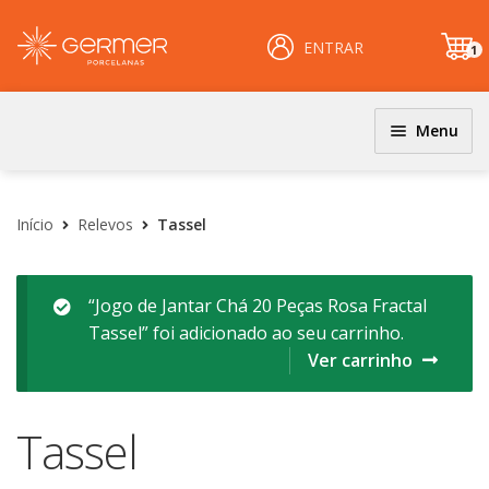
ENTRAR
1
it
e
m
Menu
JOGOS DE JANTAR E KITS
INÍCIO
Coloridos
Início
Relevos
Tassel
ÁREA DO LOJISTA
Decorados
Filetados
ARQUIVOS PARA LOJISTAS
“Jogo de Jantar Chá 20 Peças Rosa Fractal
Tassel” foi adicionado ao seu carrinho.
PRATOS
CARRINHO
Ver carrinho
Clássicos
CENTRAL DE AJUDA
Coloridos
Tassel
Decorados
PERGUNTAS FREQUENTES
Esmalte Reagentes