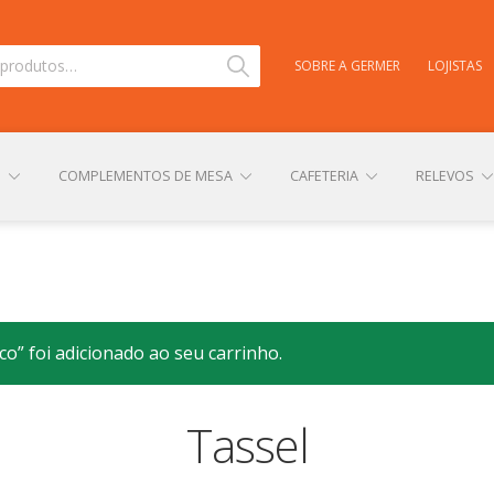
Pesquisar
SOBRE A GERMER
LOJISTAS
S
COMPLEMENTOS DE MESA
CAFETERIA
RELEVOS
TAS
CARRINHO
CENTRAL DE AJUDA
COMPRA E ENVIO
o” foi adicionado ao seu carrinho.
NHA CONTA
PERSONALIZAÇÃO DE PRODUTOS
POLÍTICA DE
Tassel