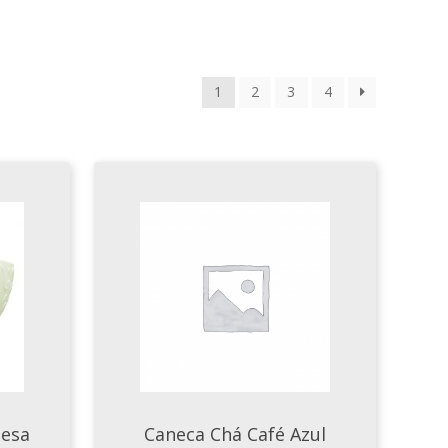
1
2
3
4
mesa
Caneca Chá Café Azul