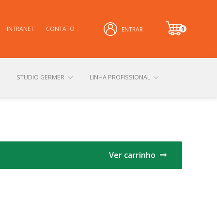
INTRANET
CONTATO
1
ENTRAR
it
e
m
STUDIO GERMER
LINHA PROFISSIONAL
CONHEÇA NOSSAS LOJAS FÍSICAS
Ver carrinho
 PRIVACIDADE
SOBRE A GERMER