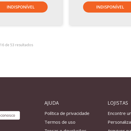
INDISPONÍVEL
INDISPONÍVEL
–16 de 53 resultados
AJUDA
LOJISTAS
Política de privacidade
Encontre u
e conosco
Termos de uso
Personaliz
Trocas e devoluções
Arquivos pa