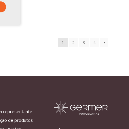
1
2
3
4
m representante
ação de produtos
ra Lojistas