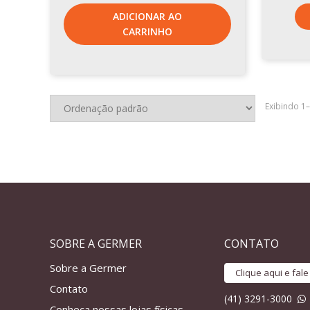
ADICIONAR AO
CARRINHO
Exibindo 1
SOBRE A GERMER
CONTATO
Sobre a Germer
Clique aqui e fal
Contato
(41) 3291-3000
Conheça nossas lojas físicas