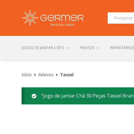
Pesquisar
por:
JOGOS DE JANTAR E KITS
PRATOS
REFRATÁRIO
INÍCIO
ÁREA DO LOJISTA
ARQUIVOS PARA LOJIS
Início
Relevos
Tassel
“Jogo de Jantar Chá 30 Peças Tassel Branc
CONTATO
FINALIZAR COMPRA
LOJA
MI
TERMOS DE USO
TROCAS E DEVOLUÇÕES