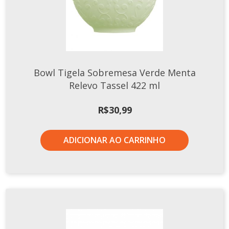
Tassel
STUDIO GERMER
Conceito
Origem
Bowl Tigela Sobremesa Verde Menta
LINHA PROFISSIONAL
Relevo Tassel 422 ml
Buffet Pro
R$
30,99
Cubas
Finger Food
ADICIONAR AO CARRINHO
Pratos
Quilo Certo
Cafeteria
Cafeteria Pro
Complementos
Xícaras E Canecas