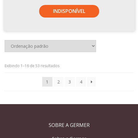
INDISPONÍVEL
Exibindo 1–16 de 53 resultados
1
2
3
4
SOBRE A GERMER