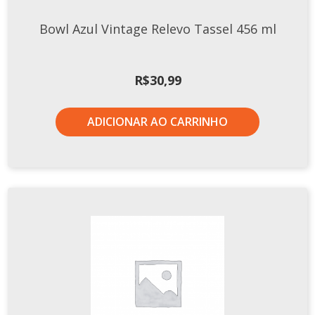
TERMOS DE USO
Complementos
Bowl Azul Vintage Relevo Tassel 456 ml
Copos
TROCAS E DEVOLUÇÕES
Galheteiro
R$
30,99
Growler
Petisqueira
ADICIONAR AO CARRINHO
Prato Pizza
Sopeiras
Tigelas
Travessas
CAFETERIA
Canecas
Complementos
Decorados
Profissionais