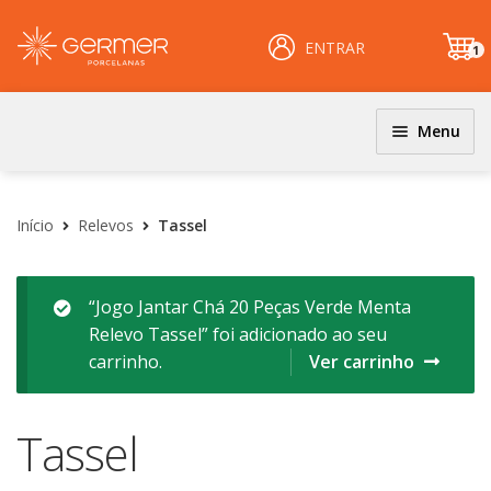
ENTRAR
1
it
e
m
Menu
JOGOS DE JANTAR E KITS
INÍCIO
Coloridos
Início
Relevos
Tassel
ÁREA DO LOJISTA
Decorados
Filetados
ARQUIVOS PARA LOJISTAS
“Jogo Jantar Chá 20 Peças Verde Menta
Relevo Tassel” foi adicionado ao seu
PRATOS
CARRINHO
carrinho.
Ver carrinho
Clássicos
CENTRAL DE AJUDA
Coloridos
Tassel
Decorados
PERGUNTAS FREQUENTES
Esmalte Reagentes