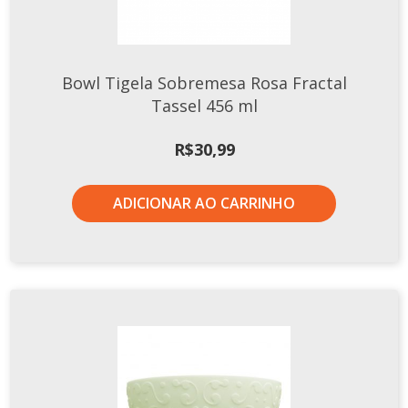
Xícaras E Pires
Cafeteria Pro
Bowl Tigela Sobremesa Rosa Fractal
RELEVOS
Tassel 456 ml
Chevron
Cottage
R$
30,99
Diamante
Edros
ADICIONAR AO CARRINHO
Laguna
Orgânico
Pingada
Plissan
Shell
Sinuosa
Tangram